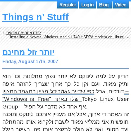
Register
Log in
Blog
Video
Things n' Stuff
סתם אתר יפה שראיתי
«
Installing a Novatel Wireless Merlin U740 HSDPA modem on Ubuntu
»
יותר זול מחינם
Friday, August 17th, 2007
הדיון על למה לינוקס לא יותר נפוץ מחלונות וכו’ הוא
ותיק מאוד, ועם זקן כל כך ארוך שצריך להזהר איפה
דורכים, אבל
כפי שדייב גאטרידג’ מציין במאמר המצוין –
Tokyo Linux User
“Windows is Free” שלו באתר
Group – אף אחד לא מדבר על הפיל.
זה מאמר די ארוך, אבל אם מעניין אותכם לינוקס ותוכנה
חופשית אני ממליץ מאוד לשבת ולקרוא אותו מהתחלה
ועד הסוף, ואני לא הולך לתקצר אותו פה, בעיקר בגלל