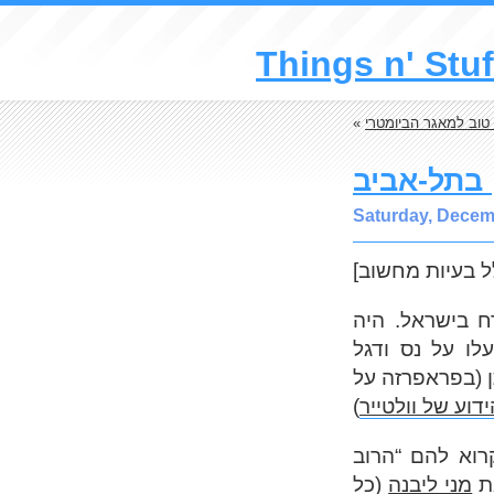
Things n' Stuf
טוב למאגר הביומטרי
«
 בתל-אביב
Saturday, Decem
ח בישראל. היה
לו על נס ודגל
ן (בפראפרזה על
דוע של וולטייר
רוא להם “הרוב
את
מני ליבנה
(כל