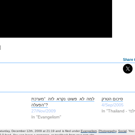
]
Share t
סיכום הטרק
למה לא פשוט נקרא לזה “מערכת
4/Sep/2005
הפעלה”?
27/Nov/2009
In "Evangelism"
aturday, December 12th, 2009 at 21:19 and is filed under
Evangelism
,
Photography
,
Social
. You
2.0
feed. You can
leave a response
, or
trackback
from your own site.