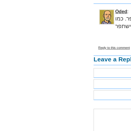
Oded
:
ר. כמו
Reply to this comment
Leave a Rep