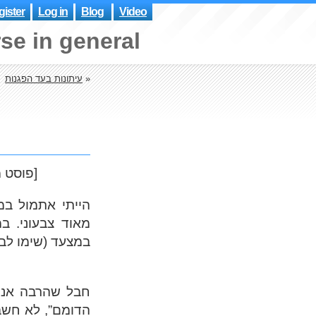
ister
Log in
Blog
Video
se in general
»
עיתונות בעד הפגנות
[פוסט מתוארך אחורנית – לקח לי הרבה זמן לסדר את הוידאו בגלל בעיות מחשוב]
הייתי אתמול במ
מאוד צבעוני. ב
במצעד (שימו לב 
חבל שהרבה אנשי
הדומם”, לא חשב