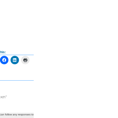
his:
In "Thailand - תאילנד‎"
 can follow any responses to