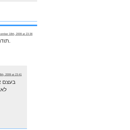
ember 18th, 2009 at 23:36
תודה עודד. אני מקווה לראות אותך בהפגנות נוספות למען זכויות אדם.
th, 2009 at 23:41
בעצם אנ
לא 