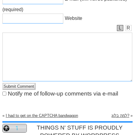
(required)
Website
L
R
Notify me of follow-up comments via e-mail
»
למה בלוג?
I had to get on the CAPTCHA bandwagon
«
THINGS N' STUFF IS PROUDLY