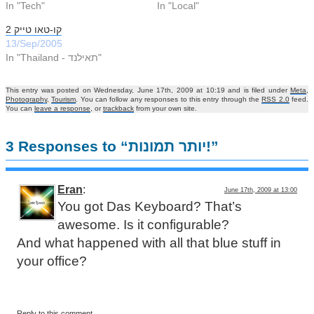
In "Tech"
In "Local"
קו-טאו טייק 2
13/Sep/2005
In "Thailand - תאילנד‎"
This entry was posted on Wednesday, June 17th, 2009 at 10:19 and is filed under
Meta
,
Photography
,
Tourism
. You can follow any responses to this entry through the
RSS 2.0
feed.
You can
leave a response
, or
trackback
from your own site.
3 Responses to “יותר תמונות!”
Eran
:
June 17th, 2009 at 13:00
You got Das Keyboard? That’s
awesome. Is it configurable?
And what happened with all that blue stuff in
your office?
Reply to this comment