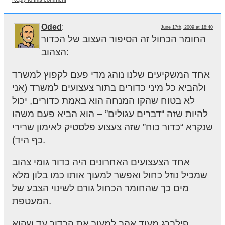
Oded
:
June 17th, 2009 at 18:40
החומר הכחול זה הסיפור העצוב של הכדור
הצהוב:
אחד המשקיעים שלנו נוהג מדי פעם לקפוץ למשרד
ולהביא כל מיני כדורים בתור צעצועים למשרד (אני
לא בטוח שהקו המנחה הוא באמת כדורים, יכול
להיות שזה “דברים עגולים” – הוא הביא פעם משהו
שנקרא “כדור כוח” שזה צעצוע פלסטיק לאימון שרירי
כף היד).
אחד הצעצועים האחרונים היה כדור גומי צהוב
שמכיל נוזל כחול ואפשר למעוך אותו כמו בלון מלא
מים כך שהחומר הכחול גורם לשינוי הצבע של
המעטפת.
פילברג מעוד אהב למעוך את הכדור עד שהוא