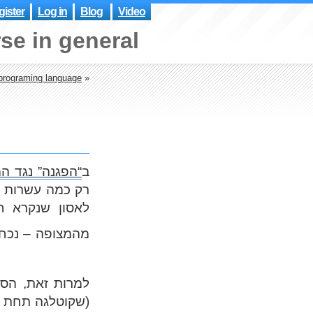
ister
Log in
Blog
Video
se in general
 programing language
»
ב
הפגנה” נגד המ
רק כמה עשרות א
לאסון שנקרא 
מהמצופה – נכח ב
למרות זאת, הסי
שקוטלגה תחת “א