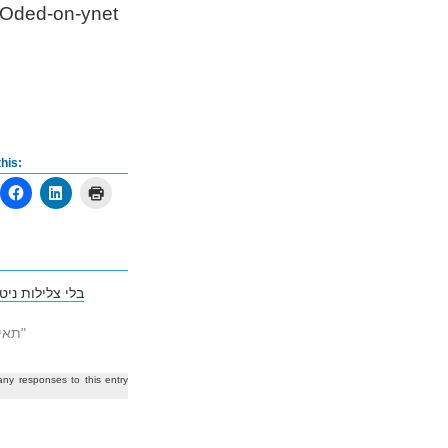
his:
בלי צלילות ניט
In "Thailand - תאילנד‎"
any responses to this entry