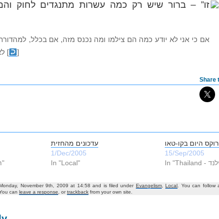
זו” –
ברור שיש רק כמה עשרות מתנגדים לחוק והם
אם כי אני לא יודע כמה הם צילמו ומה נכנס מזה, אם בכלל, למהדורת
לא
[
]
Share t
רוקס היום בקו-טאו
עדכונים מהחזית
1/Dec/2005
15/Sep/2005
In "Thailand - תאילנד‎"
In "Local"
 Monday, November 9th, 2009 at 14:58 and is filed under
Evangelism
,
Local
. You can follow 
 You can
leave a response
, or
trackback
from your own site.
ly