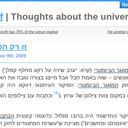
Reg
f
Thoughts about the univer
osoft has 75% of the server market
Yet another
זו רק ה
r 9th, 2009
“אגר הביומטרי
קרא: “ערב שירה על רקע מחלף קפלן”) 
נשים – שזה באמת חבל אבל מייצג בצורה טובה את האד
חוק
המאגר הביומטרי
הסיקור העיתונאי דווקא היה קצת
1
מקום צוות צילום של ערוץ 1
וכתבות עם צילומים הופ
קור החדשותי היה ברובו מזלזל, כדוגמה קיצונית
הכתבה
ינטרנט ומחשבים”) מציינת ש”עשרות המתנגדים לחוק הגי