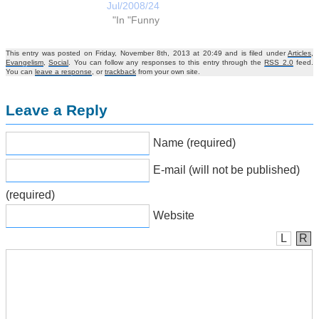
24/Jul/2008
In "Funny"
This entry was posted on Friday, November 8th, 2013 at 20:49 and is filed under
Articles
,
Evangelism
,
Social
. You can follow any responses to this entry through the
RSS 2.0
feed.
You can
leave a response
, or
trackback
from your own site.
Leave a Reply
Name (required)
E-mail (will not be published)
(required)
Website
L
R