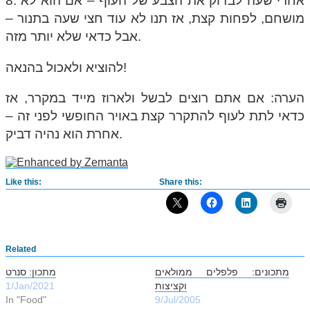
8. אחרי שעה לבדוק את הצבע של העוף – אם הוא לא
מושחם, לפחות קצת, אז תנו לא עוד חצי שעה בתנור –
אבל כדאי שלא יותר מזה.
להוציא ולאכול בהנאה!
הערה: אם אתם רוצים לבשל ולארוז מייד במקרר, אז
כדאי לתת לעוף להתקרר קצת באויר החופשי לפני זה –
אחרת הוא נהיה דביק.
Like this:
Share this:
Related
מתכונים: פלפלים ממולאים
מתכון: סנרט
וקציצות
1/Jan/2021
In "Food"
9/Jul/2005