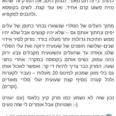
להזהר כי זה חם מאוד. לטחון היטב את המרק עד שהוא
נהיה פשוט קרם אחיד, ואז עוד קצת. לשים בקופסא
ולהכניס למקפיא.
מתוך העלים של הסלרי שנשארו נבחר כחופן של עלים
יפים ונחתוך אותם גס – שלא יהיו קצוצים אבל שלא יהיו
ממש חתיכות גדולות יותר מעלה בודד. נזרוק לסיר אידוי
שנים~שלושה חופנים של שעועית ירוקה ואת עלי הסלרי
שלנו ונאדה עד שהעלים והשעועית מקבלים צבע ירוק
כהה עמוק. נשים אותם בקופסה במקרר. אחרי כחצי
שעה, המרק כבר צריך להיות די קר, ואפשר לאכול אותו
גם בלי מזגן שמכוון למינוס 20 מעלות – נעביר לקערות
ולכל קערה נוסיף קצת שעועית ועלי סלרי מאודים
(וקרים).
נכון שזה לא נשמע כמו מרק קיץ כלאסי (עם יוגורט
ושטויות) אבל אומרים לי שזה טעים :-).