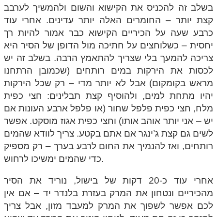
בשלב זה להכניס את הקישוא והשום ולהמשיך לערבב
קצת יותר – החומרים האלה יותר עדינים. אחרי עוד
כרבע שעה על הכיריים הקישוא כבר אמור להיות רך
יחסית – כשלוחצים על חתיכה מול הדופן של הסיר היא
צריכה להמעך בלי שצריך להתאמץ הרבה. בשלב זה יש
לכסות את הירקות במים רותחים (שכמובן הרתחנו
מראש בקומקום) אבל לא יותר מדי – רק שכל הירקות
יהיו מתחת למים, ולהוסיף קצת תבלינים: חצי כפית
מלח, חצי כפית פלפל שחור (או פלפל ארבע העונות אם
יש – אני יותר אוהב אותו) וחצי כפית אגוז מוסקט. אפשר
לשים גם קצת ג’ינגר אם אתם בקטע. צריך לוודא שהמים
רותחים, ואז להנמיך את החום לרבע בערך – רק מספיק
כדי שהמים ימשיכו לרחוש.
אחרי עוד כ-20 דקות של בישול, נוריד את הסיר
מהכיריים ונטחון את המרק בעזרת בלנדר יד – אם אין
לכם אפשר לשפוך את המרק למעבד מזון, אבל צריך