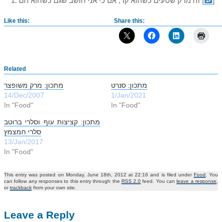
]
[
זה מרק שטעים כשהוא קר, אם כי אני חושב שגם כשהוא חם
Like this:
Share this:
Related
מתכון: סנרט
מתכון: מרק משופצר
14/Dec/2007
1/Jan/2021
In "Food"
In "Food"
מתכון: קציצות עוף וסלרי ברוטב
סלרי חמצמץ
13/Jan/2017
In "Food"
This entry was posted on Monday, June 18th, 2012 at 22:16 and is filed under
Food
. You
can follow any responses to this entry through the
RSS 2.0
feed. You can
leave a response
,
or
trackback
from your own site.
Leave a Reply