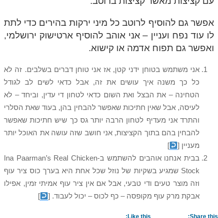
עם קציצות מאשר קציצות ברוטב.
אפשר גם להוסיף לרוטב כל מיני ירקות בהירים כדי לתת
לו עוד נפח ועניין – אני אוהב להוסיף ארטישוק ירושלמי,
ואפשר גם תפוח אדמה או קישוא.
אני משתמש בטוחן ידני קטן, אז אני טוחן דברים בשלבים. זה לא
כל כך משנה איך עושים את זה, אבל כדאי לשים לב לגודל
הטחינה – את הבצל ואת השום כדאי לטחון די עדין, וביחד – לא
לעיסה, אבל שאין חתיכות שאפשר להבחין בהן, בעוד שאת הסלרי
והתרד אני מעדיף לטחון הרבה יותר גס כך שיש חתיכות שאפשר
להבחין בהם בתוך הקציצות, אני חושב שזה עושה את האוכל יותר
מעניין
[
]
בבית אנחנו אוהבים להשתמש ב-Ina Paarman’s Real Chicken
Stock שמגיע בשקיות של נוזל שכל אחת היא בערך כוס ציר עוף
וזה מוצר טעים ודי טבעי, אבל אם אין ציר עוף אמיתי זמין, אפילו
אבקת מרק עוף מקופסה – כף לכוס – יכול לעבוד.
[
]
Like this:
Share this: