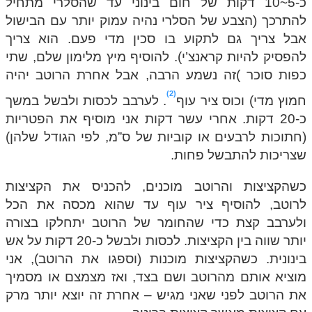
כ-5~10 דקות של חום בינוני עד שהסלרי מתחיל
להתרכך (הצבע של הסלרי נהיה עמוק יותר עם הבישול
אבל צריך גם לתקוע בו סכין מדי פעם. הוא צריך
להפסיק להיות קראנצ’י). להוסיף מיץ מלימון שלם, שתי
כפות סוכר )זה נשמע הרבה, אבל אחרת הרוטב יהיה
2
חמוץ מדי) וכוס ציר עוף
. לערבב לכסות ולבשל במשך
כ-20 דקות. אחרי עשר דקות אני מוסיף את הפטריות
(חתוכות לרבעים או קוביות של ס”מ, לפי הגודל שלהן)
שצריכות להתבשל פחות.
כשהקציצות והרוטב מוכנים, להכניס את הקציצות
לרוטב, להוסיף ציר עוף עד שהוא מכסה את הכל
ולערבב קצת כדי שהחומר של הרוטב יתחלקו בצורה
יותר שווה בין הקציצות. לכסות ולבשל כ-20 דקות על אש
בינונית. כשהקציצות מוכנות (וספגו את הרוטב), אני
מוציא אותם מהרוטב ושם בצד, ואז מצמצם או מסמיך
את הרוטב לפני שאני מגיש – אחרת זה יוצא יותר מרק