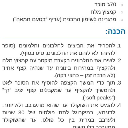
70ג’ סוכר
קמצוץ מלח
מרגרינה לשימון התבנית (עדיף “בטעם חמאה”)
הכנה:
להפריד את הביצים לחלבונים וחלמונים (סופר
להיזהר לא לזהם את החלבונים, טיפ בסוף).
לשים את החלבונים בקערת מיקסר עם קמצוץ מלח
ולהקציף במהירות בינונית עד שנהיה קצף אחיד
(לא הרבה זמן – כחצי דקה).
תוך כדי המשך הקצפה להוסיף את הסוכר לאט
ולהמשיך להקציף עד שמקבלים קצף יציב “רך”
(“soft peaks”).
להמיס את השוקולד עד שהוא מתערבב ולא יותר.
לדוגמא, במיקרוגל לתת פולסים של 30 שניות
ולערבב במרית בין כל פולס, עד שהשוקולד
מתערבב בלי גושים.