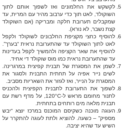
לקשקש את החלמונים ואז לשפוך אותם לתוך
השוקולד, לאט תוך כדי ערבוב מהיר עם המרית, עד
שמקבלים תערובת חלקה ומבריקה (אם השוקולד
קצת נשבר, לא נורא).
להוסיף כחצי מקציפת החלבונים לשוקולד ולקפל
לאט לתוך השוקולד עד שהתערובת נראית “בערך”.
להוסיף את שאר הקציפה ולהמשיך לקפל בעדינות
עד שהתערובת נראית כמו מוס שוקולד די אחיד.
לשמן את המסגרת של תבנית קפיצית במרגרינה.
לשים נייר אפיה על תחתית התבנית ולסגור את
המסגרת על הנייר, ואז לגזור את השאריות מסביב.
לשפוך את התערובת לתבנית הקפיצית ולהכניס
לתנור מחומם מראש ל-120°C, על מדף רשת עם
תבנית מלאה מים רותחים בתחתית.
העוגה מוכנה כשקיסם המוכנס במרכז יוצא “יבש
מספיק” – כשעה. להוציא ולתת לעוגה להתקרר על
השיש עד שהיא יציבה.